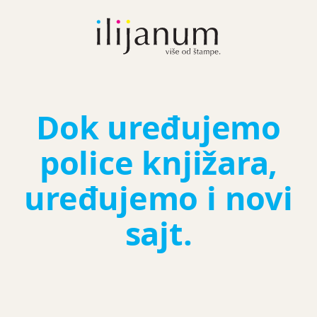
Dok uređujemo
police knjižara,
uređujemo i novi
sajt.