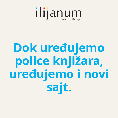
Dok uređujemo
police knjižara,
uređujemo i novi
sajt.