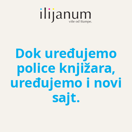
Dok uređujemo
police knjižara,
uređujemo i novi
sajt.