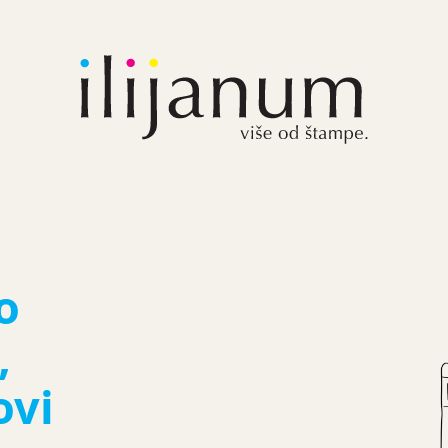
o
,
ovi