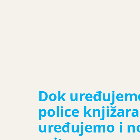
Dok uređujem
police knjižara
uređujemo i n