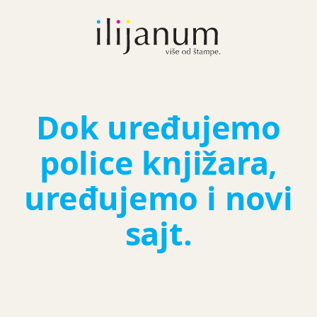
Dok uređujemo
police knjižara,
uređujemo i novi
sajt.