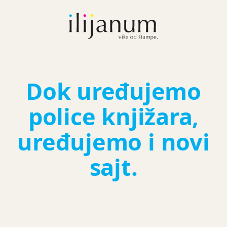
Dok uređujemo
police knjižara,
uređujemo i novi
sajt.