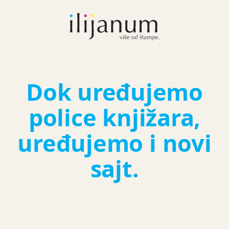
Dok uređujemo
police knjižara,
uređujemo i novi
sajt.