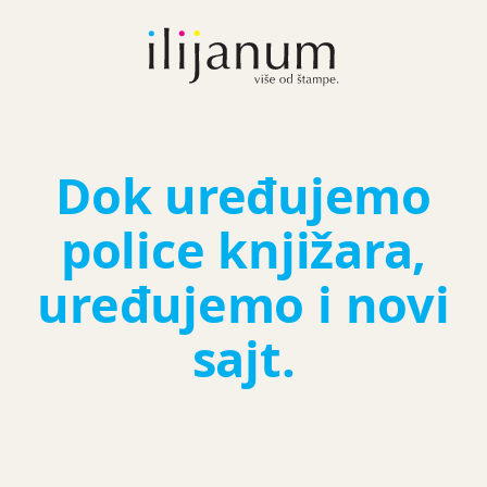
Dok uređujemo
police knjižara,
uređujemo i novi
sajt.