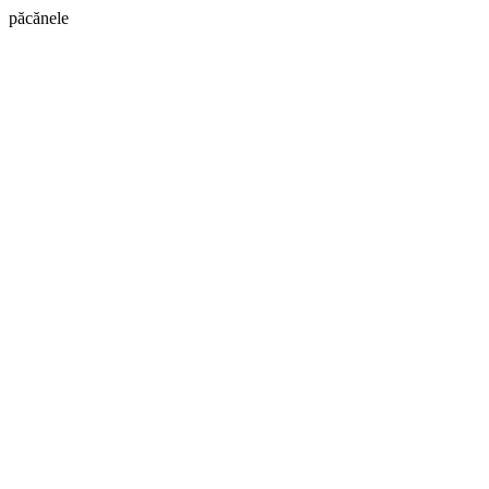
păcănele