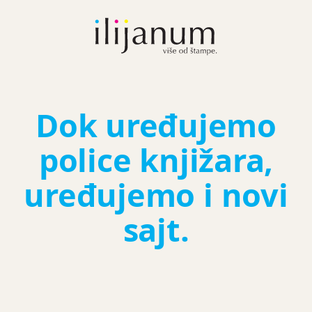
Dok uređujemo
police knjižara,
uređujemo i novi
sajt.