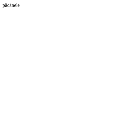
păcănele