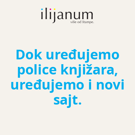
Dok uređujemo
police knjižara,
uređujemo i novi
sajt.