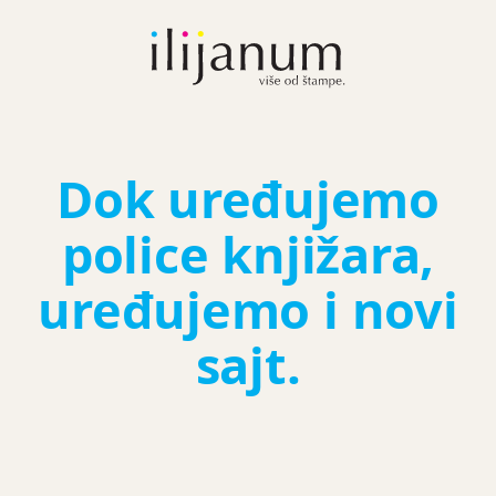
Dok uređujemo
police knjižara,
uređujemo i novi
sajt.